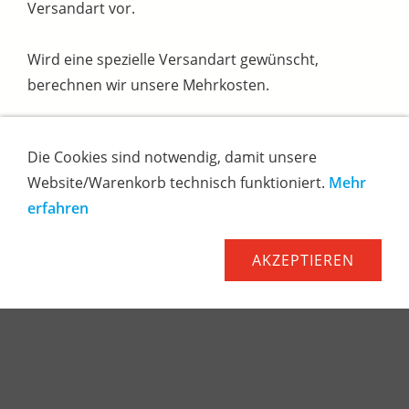
Versandart vor.
Wird eine spezielle Versandart gewünscht,
berechnen wir unsere Mehrkosten.
Alle Bestellungen werden schnellstmöglich
Die Cookies sind notwendig, damit unsere
ausgeliefert. Für die Lieferung benötigen wir
Website/Warenkorb technisch funktioniert.
Mehr
normalerweise ca. 1 - 3 Tage.
erfahren
Versandkosten:
AKZEPTIEREN
Ab einem Warenwert (Einkauf) von 200,00 Euro
liefern wir frei Haus.
Bei einem Warenwert (Einkauf) unter 200,00 Euro
wird eine Versandkostenpauschale von 15,00 Euro
erhoben.